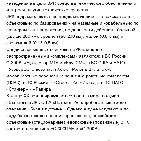
наведения на цели ЗУР, средства технического обеспечения и
контроля, другие технические средства.
ЗРК подразделяются: по предназначению - на войсковые и
объектовые; по базированию - на наземные и корабельные; по
размерам зоны поражения; по дальности действия - большой
(свыше 200 км), средней (50-200 км), малой (0,5-6 км) и
сверхмалой (0,15-0,5 км).
Среди современных войсковых ЗРК наиболее
распространенными комплексами являются: в ВС России
С-300В, «Бук», «Тор М1» и «Круг 2М», в ВС США и НАТО
«Усовершенствованный Хок», «Роланд-2», а также
маловысотные переносные зенитные ракетные комплексы
(ПЗРК): в ВС России – «Стрела-2», «Игла», а в ВС НАТО –
«Стингер» и «Рапира».
В конце ХХ века широкую известность в мире получил
объектовый ЗРК США «Пэтриот-2», опробованный в ходе
операции «Буря в пустыне». Однако ему не уступают, а по
ряду боевых характеристик превосходят, российские
объектовые (стационарные) и войсковые (подвижные) ЗРК
соответственно типа «С-300ПМ» и «С-300В».