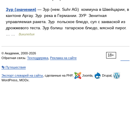
Зур (значения)
— Зур (нем. Suhr AG) коммуна в Швейцарии, в
кантоне Аргау. Зур река в Германии. ЗУР Зенитная
управляемая ракета. Зур польское блюдо, суп с закваской из
дрожжевого теста. Зур бэлиш татарское блюдо, мясной пирог.
… …
Википедия
© Академик, 2000-2026
18+
Обратная связь:
Техподдержка
,
Реклама на сайте
👣 Путешествия
Экспорт словарей на сайты
, сделанные на PHP,
Joomla,
Drupal,
WordPress, MODx.