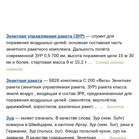
Зенитная управляемая ракета (ЗУР)
— служит для
поражения воздушных целей; основная составная часть
зенитного ракетного комплекса. Дальность полёта
современной ЗУР 0,5 700 км, высота поражения цели 15 м 30
км и более, стартовая масса 8 кг 15,2 т …
Словарь военных
терминов
Зенитная ракета
— 5В28 комплекса С 200 «Вега» Зенитная
ракета (зенитная управляемая ракета, ЗУР) ракета класса
земля воздух , входящая в состав ЗРК, предназначенная для
поражения воздушных целей: самолётов, вертолётов,
дирижаблей, аэростатов, различных ракет,… …
Википедия
Зур
— может означать: В качестве слова: Зур (нем. Suhr)
коммуна в Швейцарии, в кантоне Аргау. Зур (нем. Sur) река в
Германии. Зур (польск. żur) блюдо польской кухни, суп на
закваске. В качестве сокращения: Зенитная… …
Википедия